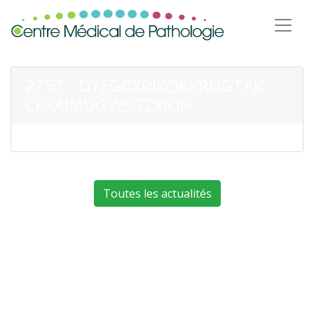
2757 - DYEGCXRIKQKKRUGTAJC
CFXAIMUGWSGZXIOP
Toutes les actualités